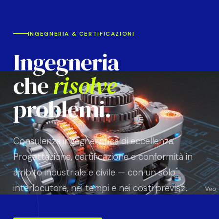
INGEGNERIA & CERTIFICAZIONI
Ingegneria
che
risolve
GEMA
problemi.
Consulenza ingegneristica di eccellenza.
Progettazione, certificazione e conformità in
ambito industriale e civile — con un solo
interlocutore, nei tempi e nei costi previsti.